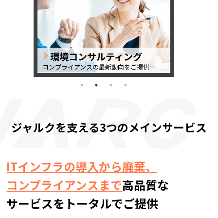
産業廃
環境コンサルティング
通貫サポー
コンプライア
コンプライアンスの最新動向をご提供
案
ジャルクを支える3つのメインサービス
ITインフラの導入から廃棄、
コンプライアンスまで
高品質な
サービスをトータルでご提供