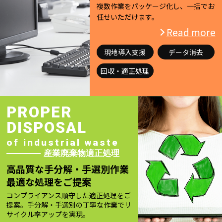
複数作業をパッケージ化し、一括でお
任せいただけます。
Read more
現地導入支援
データ消去
回収・適正処理
PROPER
DISPOSAL
of industrial waste
産業廃棄物適正処理
高品質な手分解・手選別作業
最適な処理をご提案
コンプライアンス順守した適正処理をご
提案。手分解・手選別の丁寧な作業でリ
サイクル率アップを実現。