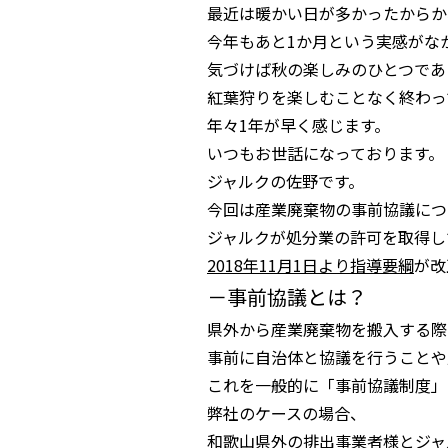
最近は暖かい日が多かったからか
今年もあと1か月という実感がな
気づけば秋の楽しみのひとつであ
紅葉狩りを楽しむことなく終わっ
年々1年が早く感じます。
いつもお世話になっております。
ジャルクの佐野です。
今回は産業廃棄物の事前協議につ
ジャルクが処分業の許可を取得し
2018年11月1日より指導要綱
が改
－事前協議とは？
県外から産業廃棄物を搬入する際
事前に自治体と協議を行うことや
これを一般的に「事前協議制度」
弊社のケースの場合、
和歌山県外の排出事業者様とジャ