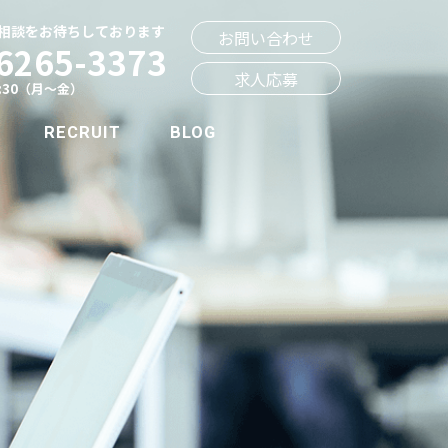
相談をお待ちしております
お問い合わせ
6265-3373
求人応募
7:30（月～金）
RECRUIT
BLOG
ジャルクのいいところ
スタッフ紹介
募集要項一覧
求人応募