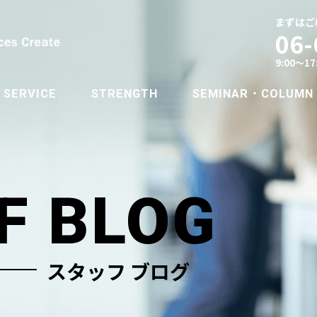
まずはご
06-
9:00～1
SERVICE
STRENGTH
SEMINAR・COLUMN
PCキッティング支援
産業廃棄物適正処理
環境コンサルティング
医療機器サービス
廃水処理サービス
SEMINAR
COLUMN
F BLOG
スタッフ ブログ