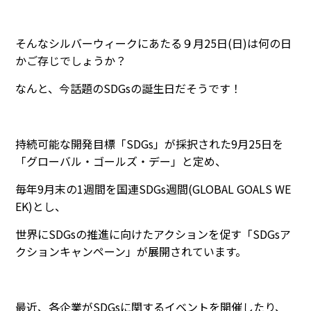
そんなシルバーウィークにあたる９月25日
(
日
)
は何の日
かご存じでしょうか？
なんと、今話題の
SDGs
の誕生日だそうです！
持続可能な開発目標「
SDGs
」が採択された
9
月
25
日を
「グローバル・ゴールズ・デー」と定め、
毎年
9
月末の
1
週間を国連
SDGs
週間
(GLOBAL GOALS WE
EK)
とし、
世界に
SDGs
の推進に向けたアクションを促す「
SDGs
ア
クションキャンペーン」が展開されています。
最近、各企業が
SDGs
に関するイベントを開催したり、